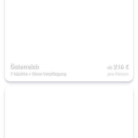
Österreich
216
€
ab
7 Nächte
+
Ohne Verpflegung
pro Person