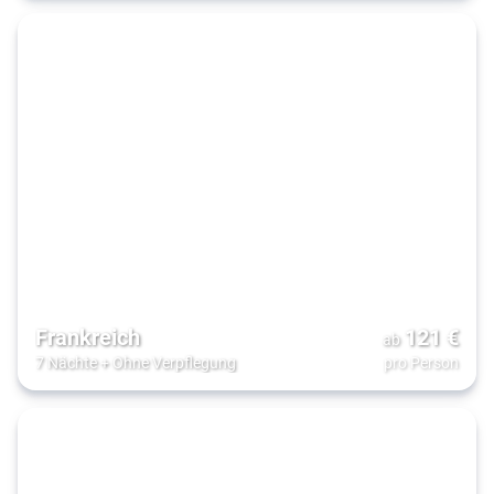
Frankreich
121
€
ab
7 Nächte
+
Ohne Verpflegung
pro Person