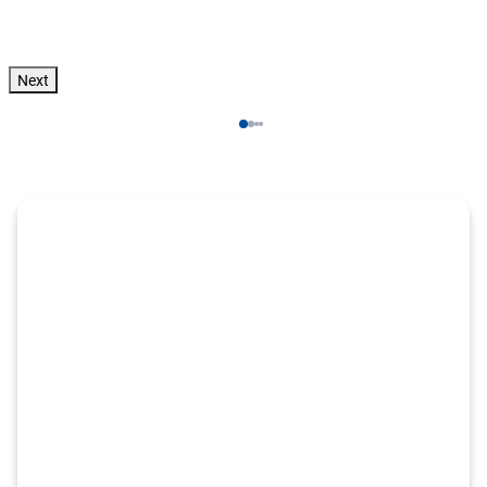
Zum Angebot
pro Person
Next