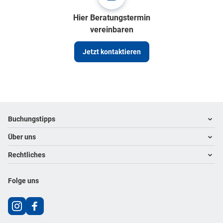
Hier Beratungstermin
vereinbaren
Jetzt kontaktieren
Footer
Footer navigation
Buchungstipps
Über uns
Warum im Reisebüro buchen
Hoteltipps
Rechtliches
Kontakt
Reisewelten
Über uns
Impressum
Folge uns
Karriere
Datenschutz