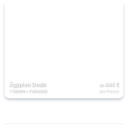
Ägypten Deals
444
€
ab
7 Nächte
+
Frühstück
pro Person