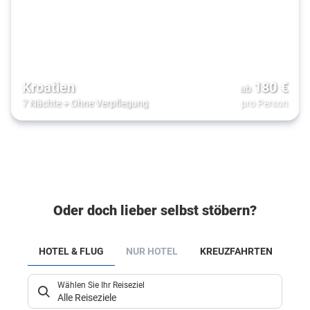
Kroatien
180
€
ab
7 Nächte
+
Ohne Verpflegung
pro Person
Oder doch lieber selbst stöbern?
HOTEL & FLUG
NUR HOTEL
KREUZFAHRTEN
M
Wählen Sie Ihr Reiseziel
Alle Reiseziele