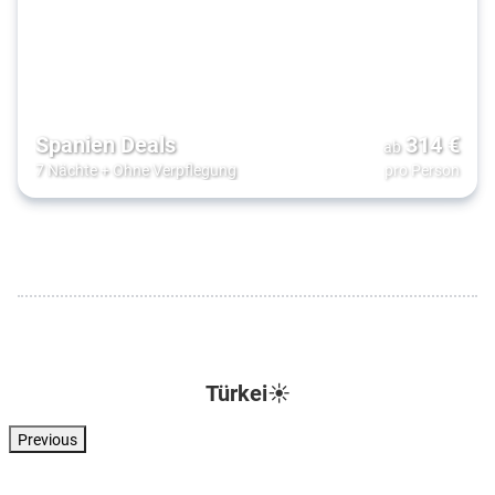
Spanien Deals
314
€
ab
7 Nächte
+
Ohne Verpflegung
pro Person
Türkei☀️
Previous
Türkei . Türkische Riviera . Kizilagac
Türkei . Türkische Riviera . Side
Türkei . Türkische Riviera . Side
Türkei . Türkisc