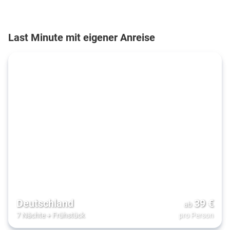
Last Minute mit eigener Anreise
Deutschland
39
€
ab
7 Nächte
+
Frühstück
pro Person