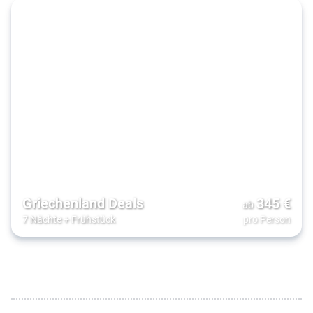
Griechenland Deals
345
€
ab
7 Nächte
+
Frühstück
pro Person