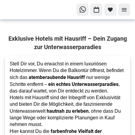
Hotels
Exklusive Hotels mit Hausriff – Dein Zugang
mit
zur Unterwasserparadies
direktem
Zugang
zum
Stell Dir vor, Du erwachst in einem luxuriösen
Hotelzimmer. Wenn Du die Balkontür öffnest, befindet
Hausriff
atemberaubende Hausriff
sich das
nur wenige
ein echtes Unterwasserparadies
Schritte entfernt –
,
das darauf wartet, von Dir entdeckt zu werden.
Hotels mit Hausriff sind der Inbegriff von Exklusivität
und bieten Dir die Möglichkeit, die faszinierende
hautnah zu erleben
Unterwasserwelt
, ohne dass Du
lange Wege oder komplizierte Planungen in Kauf
nehmen musst.
farbenfrohe Vielfalt der
Hier kannst Du die