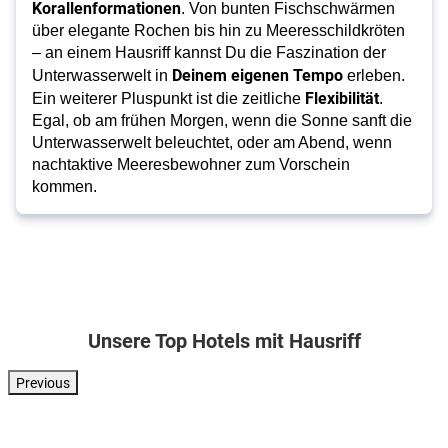
Korallenformationen
. Von bunten Fischschwärmen
über elegante Rochen bis hin zu Meeresschildkröten
– an einem Hausriff kannst Du die Faszination der
Deinem eigenen Tempo
Unterwasserwelt in
erleben.
Flexibilität
Ein weiterer Pluspunkt ist die zeitliche
.
Egal, ob am frühen Morgen, wenn die Sonne sanft die
Unterwasserwelt beleuchtet, oder am Abend, wenn
nachtaktive Meeresbewohner zum Vorschein
kommen.
Unsere Top Hotels mit Hausriff
Previous
Ägypten . Rotes Meer . Berenice
Ägypten . Rotes Meer . Makadi Bay
Ägypten . Rotes Meer . Soma Ba
Malediven . No
Lahami
Cleopatra
The
Malahini