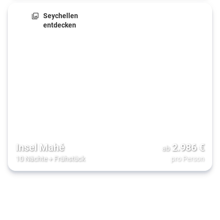
Seychellen
entdecken
Insel Mahé
2.986
€
ab
10 Nächte
+
Frühstück
pro Person