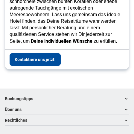
schnorchele zwischen bunten Korallen oder erlebe
aufregende Tauchgänge mit exotischen
Meeresbewohnern. Lass uns gemeinsam das ideale
Hotel finden, das Deine Reiseträume wahr werden
lässt. Mit persönlicher Beratung und einem
qualifizierten Service stehen wir Dir jederzeit zur
Deine individuellen Wünsche
Seite, um
zu erfüllen.
Kontaktiere uns jetzt!
Footer
Footer navigation
Buchungstipps
Über uns
Warum im Reisebüro buchen
Hoteltipps
Rechtliches
Kontakt
Reisewelten
Über uns
Impressum