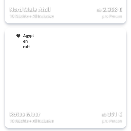
Nord Male Atoll
2.308
€
ab
10 Nächte
+
All Inclusive
pro Person
Ägypt
en
ruft
Rotes Meer
891
€
ab
10 Nächte
+
All Inclusive
pro Person