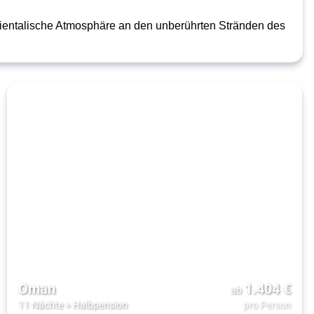
ientalische Atmosphäre an den unberührten Stränden des
Oman
1.404
€
ab
11 Nächte
+
Halbpension
pro Person