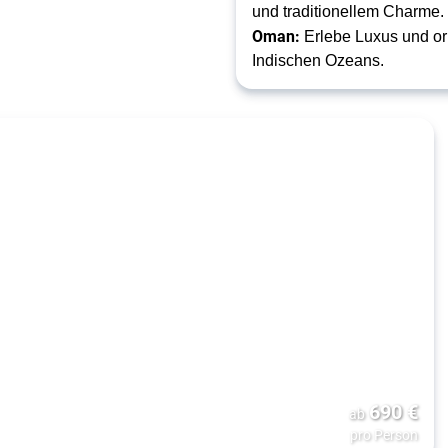
und traditionellem Charme.
Oman:
Erlebe Luxus und or
Indischen Ozeans.
690
€
ab
pro Person