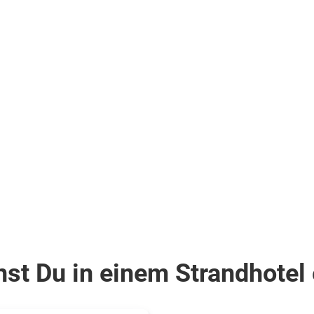
r
Halbpension
.
Doppelzimmer
(DB1)
.
inkl.
Flüge
1.508
€
ab
Zum Angebot
Zum Angebot
pro Person
st Du in einem Strandhotel