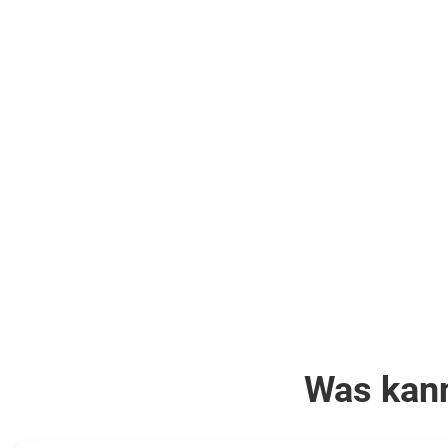
Nächte
Doppelzimme
.
(DG1)
Halbpension
.
.
inkl.
Doppelzimmer
Flüge
(DZX1)
.
inkl.
Flüge
552
€
ab
673
€
ab
pro Person
Zum Angebot
pro Person
Was kann