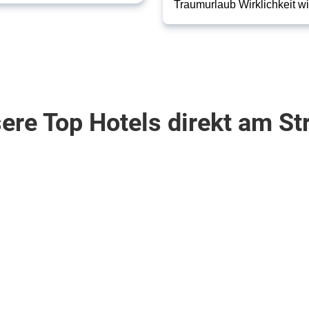
Traumurlaub Wirklichkeit wi
ere Top Hotels direkt am St
varner-Bucht . Moscenicka Draga
Tansania . Sansibar (Zanzibar)
Sun
Bay
Mlilile
Beach
Hotel
4
10
Nächte
.