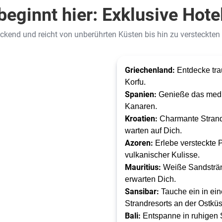
eginnt hier: Exklusive Hote
ckend und reicht von unberührten Küsten bis hin zu versteckten P
Griechenland:
Entdecke tra
Korfu.
Spanien:
Genieße das medite
Kanaren.
Kroatien:
Charmante Strandh
warten auf Dich.
Azoren:
Erlebe versteckte P
vulkanischer Kulisse.
Mauritius:
Weiße Sandstränd
erwarten Dich.
Sansibar:
Tauche ein in ei
Strandresorts an der Ostküst
Bali:
Entspanne in ruhigen