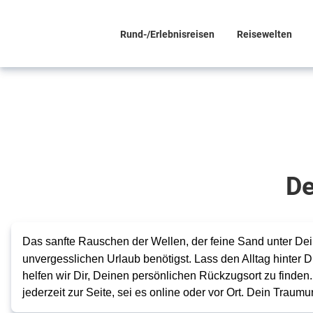
Rund-/Erlebnisreisen
Reisewelten
Dein
persönliches
Paradies
wartet auf
De
Dich
Hotels
Das sanfte Rauschen der Wellen, der feine Sand unter Deine
direkt
unvergesslichen Urlaub benötigst. Lass den Alltag hinter 
helfen wir Dir, Deinen persönlichen Rückzugsort zu finden. 
am
jederzeit zur Seite, sei es online oder vor Ort. Dein Traumu