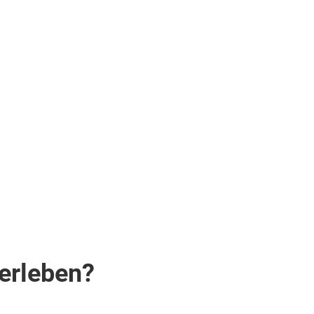
Halbpension
.
Laut
Programm
(7AV)
.
inkl.
Flüge
1.956
€
ab
Zum Angebot
pro Person
 erleben?