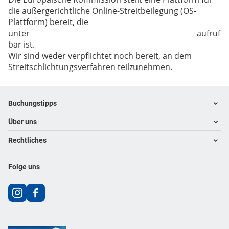
die außergerichtliche Online-Streitbeilegung (OS-
Plattform) bereit, die
unter
https://www.ec.europa.eu/consumers/odr
aufruf
bar ist.
Wir sind weder verpflichtet noch bereit, an dem
Streitschlichtungsverfahren teilzunehmen.
Footer
Footer navigation
Buchungstipps
Über uns
Warum im Reisebüro buchen
Hoteltipps
Rechtliches
Kontakt
Reisewelten
Über uns
Impressum
Folge uns
Karriere
Datenschutz