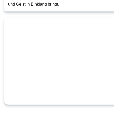
und Geist in Einklang bringt.
Wir haben Angebote für
Ihre Suche
...können hier aber keine 
empfehlen. 

Versuchen Sie, Ihre 
Suchparameter zu ändern, 
um Empfehlungen zu 
erhalten 

oder
Alle Angebote anzeigen