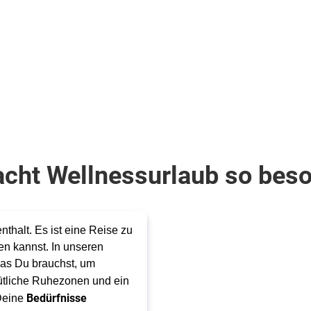
410
€
ab
Zum Angebot
Zum Angebot
pro Person
cht Wellnessurlaub so bes
nthalt. Es ist eine Reise zu
sen kannst. In unseren
was Du brauchst, um
ütliche Ruhezonen und ein
Bedürfnisse
 Deine