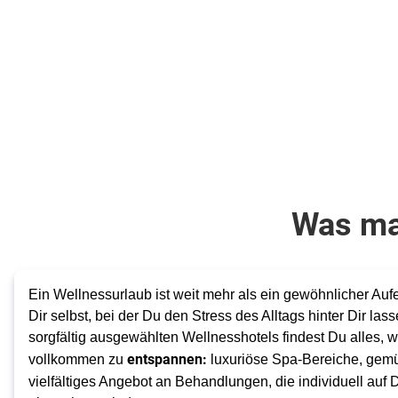
768
€
361
€
ab
ab
Zum Angebot
pro Person
pro Person
Was ma
Ein Wellnessurlaub ist weit mehr als ein gewöhnlicher Aufe
Dir selbst, bei der Du den Stress des Alltags hinter Dir las
sorgfältig ausgewählten Wellnesshotels findest Du alles, 
entspannen:
vollkommen zu
luxuriöse Spa-Bereiche, gem
vielfältiges Angebot an Behandlungen, die individuell auf