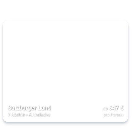
Salzburger Land
647
€
ab
7 Nächte
+
All Inclusive
pro Person