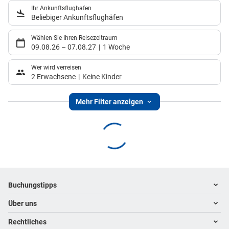
Ihr Ankunftsflughafen
Beliebiger Ankunftsflughäfen
Wählen Sie Ihren Reisezeitraum
09.08.26
–
07.08.27
1 Woche
Wer wird verreisen
2 Erwachsene
Keine Kinder
Mehr Filter anzeigen
Footer
Footer navigation
Buchungstipps
Über uns
Warum im Reisebüro buchen
Hoteltipps
Rechtliches
Kontakt