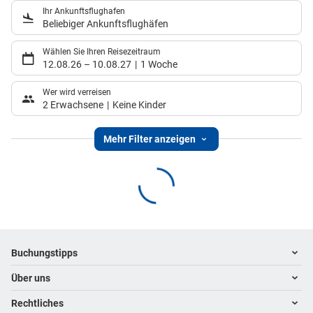
Ihr Ankunftsflughafen
Beliebiger Ankunftsflughäfen
Wählen Sie Ihren Reisezeitraum
12.08.26
–
10.08.27
1 Woche
Wer wird verreisen
2 Erwachsene
Keine Kinder
Mehr Filter anzeigen
Footer
Footer navigation
Buchungstipps
Über uns
Warum im Reisebüro buchen
Hoteltipps
Rechtliches
Kontakt