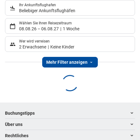
Ihr Ankunftsflughafen
Beliebiger Ankunftsflughäfen
Wählen Sie Ihren Reisezeitraum
08.08.26
–
06.08.27
1 Woche
Wer wird verreisen
2 Erwachsene
Keine Kinder
Mehr Filter anzeigen
Footer
Footer navigation
Buchungstipps
Über uns
Warum im Reisebüro buchen
Hoteltipps
Rechtliches
Kontakt