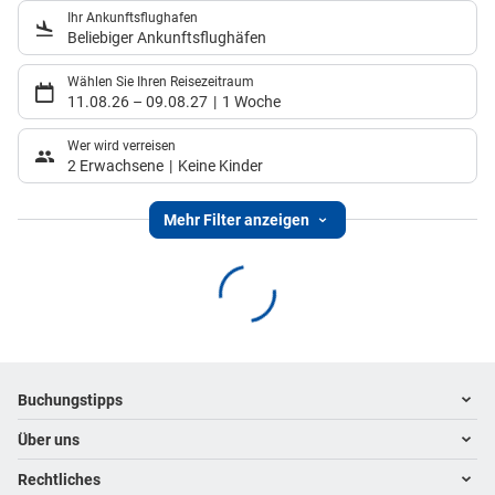
Ihr Ankunftsflughafen
Beliebiger Ankunftsflughäfen
Wählen Sie Ihren Reisezeitraum
11.08.26
–
09.08.27
1 Woche
Wer wird verreisen
2 Erwachsene
Keine Kinder
Mehr Filter anzeigen
Footer
Footer navigation
Buchungstipps
Über uns
Warum im Reisebüro buchen
Hoteltipps
Rechtliches
Kontakt